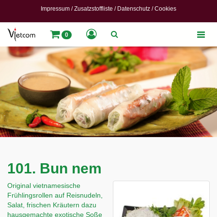
Impressum
/
Zusatzstoffliste
/
Datenschutz
/
Cookies
Toggle
0
naviga
101. Bun nem
Original vietnamesische
Frühlingsrollen auf Reisnudeln,
Salat, frischen Kräutern dazu
hausgemachte exotische Soße