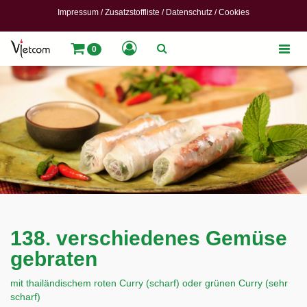
Impressum
/
Zusatzstoffliste
/
Datenschutz
/
Cookies
Toggle
0
naviga
138. verschiedenes Gemüse
gebraten
mit thailändischem roten Curry (scharf) oder grünen Curry (sehr
scharf)