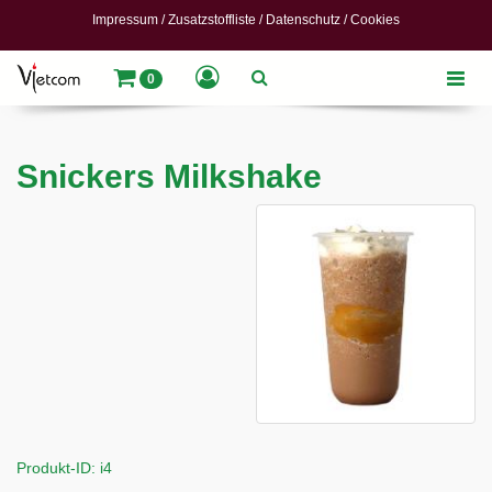
Impressum
/
Zusatzstoffliste
/
Datenschutz
/
Cookies
Toggle
0
naviga
Snickers Milkshake
Produkt-ID: i4